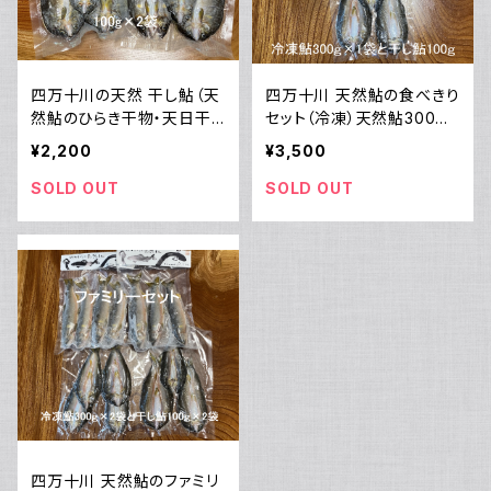
四万十川の天然 干し鮎（天
四万十川 天然鮎の食べきり
然鮎のひらき干物・天日干
セット（冷凍）天然鮎300ｇ
し）100ｇ×２（冷凍）
＆干し鮎・干物ひらき100ｇ
¥2,200
¥3,500
SOLD OUT
SOLD OUT
四万十川 天然鮎のファミリ