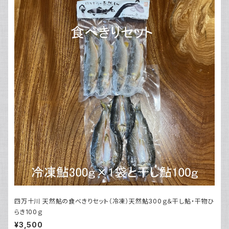
四万十川 天然鮎の食べきりセット（冷凍）天然鮎300ｇ＆干し鮎・干物ひ
らき100ｇ
¥3,500