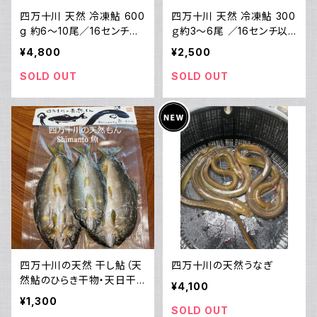
四万十川 天然 冷凍鮎 600
四万十川 天然 冷凍鮎 300
g 約6～10尾／16センチ以
ｇ約3～6尾 ／16センチ以
上
上
¥4,800
¥2,500
SOLD OUT
SOLD OUT
四万十川の天然 干し鮎（天
四万十川の天然うなぎ
然鮎のひらき干物・天日干
¥4,100
し）80ｇ（冷凍）
¥1,300
SOLD OUT