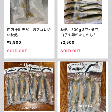
四万十川天然 尺アユに近
秋鮎 300g 3匹〜6匹
い秋鮎
白子や卵があるかも？
¥3,900
¥2,500
SOLD OUT
SOLD OUT