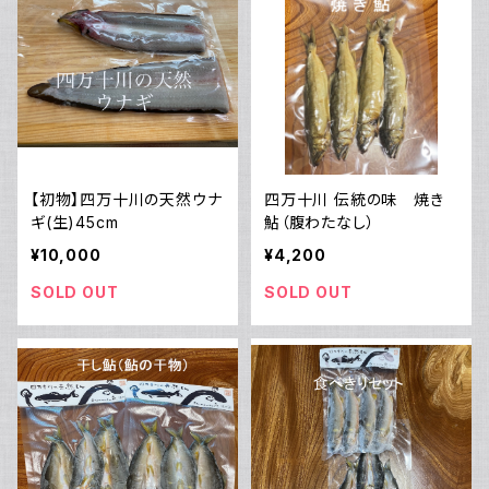
【初物】四万十川の天然ウナ
四万十川 伝統の味 焼き
ギ(生)45cm
鮎（腹わたなし）
¥10,000
¥4,200
SOLD OUT
SOLD OUT